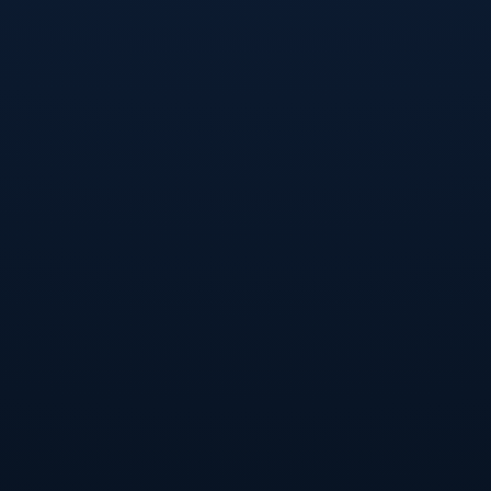
规则调整与比分变化的隐性关系
世界杯赛场上的比分趋势，并不只是战术选择的产物，其中还深受比赛
规则调整的影响。常见的例子包括对铲球尺度的收紧、对手球判罚标准
的调整以及VAR技术的引入等。这些变化在无形中改变了禁区内的风险
收益比，从而对比分结构产生影响。