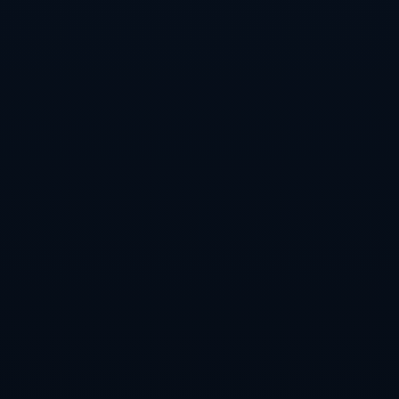
数据层面上，近几届世界杯在比赛最后15分钟产生的进球比例有所上
升，这背后不仅是体能衰减，更与“板凳深度”和临场调整能力有关。拥
有厚实替补阵容的球队，往往可以在70分钟之后通过速度型边锋、中锋
冲击或中场换人强化压迫，从而在比分僵持时突然打破平衡。于是，比
分不再像过去那样早早定型，而是在末段呈现高频波动，这种“后程发力
型”的比分特征，成为现代大赛的一条明显趋势。
典型案例解析比分演变逻辑