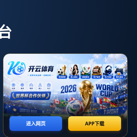
NEWS
中心
新闻中心
联系方式