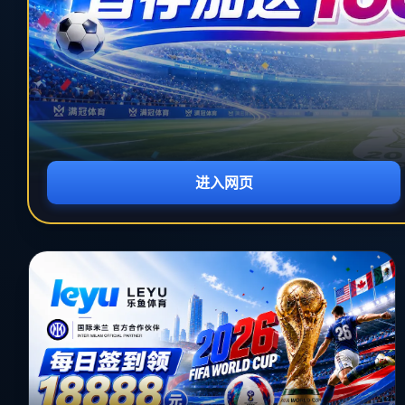
首页
>
新闻中心
新闻
新闻中心
NEWS
20
公司新闻
如何
常见问题
新闻资讯
20
NEWS
2026世界杯赛事直播全程精彩解析
探索
内马尔加盟沙超年薪曝光 当打之年为何选择远走沙特