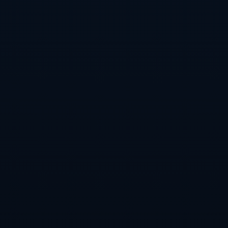
和资金实力是否足够。
在优惠方面，新用户首存赠送、串关加奖、负盈利返现等，已经成为
2023年世界杯外围平台的标配活动。但真正值得推荐的平台，会用清
晰、简洁的活动规则降低用户的理解成本，例如明确标注“流水三倍”“适
用范围仅限单场或串关”“活动结束时间”等，而不是用长篇复杂条款绑定
用户。举个简化的案例，A平台宣称“首存100即送100”，但附带十倍流
水且只限冷门小联赛，结果用户基本无法在世界杯等热门赛事中使用；
而B平台虽然只赠送50，但流水要求低、适用于绝大多数世界杯赛事，
并支持奖金部分提现，从实用角度看，后者反而更具性价比。