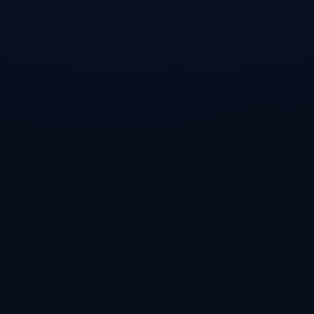
法，并延伸出图文直播、数据面板、可视化赔率变化等功能，提升整体
互动性。例如，有的平台在赛前就提供详尽的球队近期状态、伤停情况
和双方交锋数据，并在比赛进行中不断更新控球率、射门次数等关键统
计，这类数据支持让玩家更容易做出理性决策，而不是单纯凭感觉下
注。
值得注意的是，移动端体验已成为2023年衡量世界杯外围平台优劣的重
要分水岭。领先的平台通常会在手机网页和独立APP两端同时深度优
化，确保在高峰时段下注、查看赔率、切换盘口时依然流畅，无明显卡
顿或掉线。界面是否清晰，功能按钮是否易于操作，赔率刷新是否及
时，都是你在选择平台时应重点关注的细节。如果一个平台在手机上频
繁出现延迟，尤其是在临盘和滚球期间无法正常下注，哪怕赔率再高，
也很难被列入优先推荐。
赔率表现与优惠活动的理性评估
不少玩家在关注“世界杯外围平台推荐”时，最先看的往往是赔率和优
惠，但更高赔率不一定意味着更高价值。通过对2023年多家主流平台的
赔率表现进行横向对比可以发现，长线来看，那些在热门赛事中持续保
持合理水位的平台，往往比短期“超高赔付”的小平台更值得信赖。合理
的做法是选取几场焦点比赛，对比不同平台的胜平负与让球盘赔率，如
果某平台长期在所有选项中都显得“高得不自然”，就要警惕其风险控制