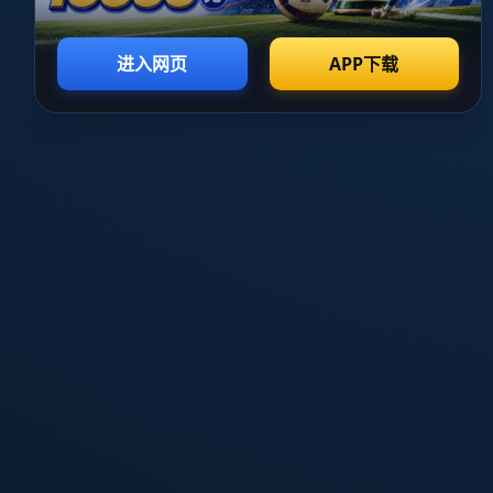
跨洲飞
安切洛蒂谈米兰德比：对米兰球迷来说很棒，我们终于赢了
开赛前
舆论带
拉玛西亚出品，巴萨晒亚马尔、库巴西、贝尔纳尔青训队和一线队合影对比
U21女排世锦赛：中国队力克波兰获第五
意甲：国际米兰2比0战胜维罗纳
英超-加布里埃尔破门特罗萨德传射 阿森纳大胜维拉
实时追踪世界杯比赛最新战况
联系我们
CONTACT US
手机： 15877028328
电话： 024-8300582
邮箱： admin@bing-kaiyun.com