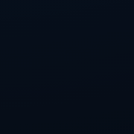
法上 对新手而言 建议优先专注2至3种玩法 深入理解而不是
不容忽视 让球盘则更适合用来平衡双方实力差距 例如一场豪
而若开出平手盘 则说明双方真实实力差距并不明显 尤其是中
赢谁输 只需判断总进球数高低 例如传统防守强队对阵同样保
示双方首发前锋有多人伤停 小球的价值会更加突出 无论选择哪
构统一把热门方赔率抬得很高 很可能是利用大众情绪吸引资
事密集 情绪容易被上一场输赢影响 从而出现加注翻本或心
你为整个世界杯预留了10000元投注本金 每场稳健投入应
阶段划分为小组赛 淘汰赛 两部分 每个阶段预设一个资金上限
为投注资金来源 也不要借钱投注 任何“这一把翻本”的冲动
中有升