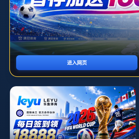
首页
>
新闻中心
新闻
新闻中心
NEWS
公司新闻
202
常见问题
在所有
到理性
新闻资讯
律。下
NEWS
赛前信
投注前
曼城重心转向留人策略 力争保住B席及核心阵容稳定
必胜”
誉更具
全面解析世界杯冠军热门球队实力与前景