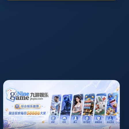
与技巧分享
7+08:00
活动异常火爆，各种盘口和赔率层出不穷，但真正能从中做
际上，2026世界杯想要提升胜率，更核心的是策略与纪
的世界杯投注攻略与实战技巧。
队，冷门概率被进一步放大。如果仅凭传统印象认定“豪门
近期战绩 友谊赛 预选赛以及洲际杯表现往往比历史大赛荣
 赛程密度 同一小组中比赛间隔天数 旅行距离以及是否需要