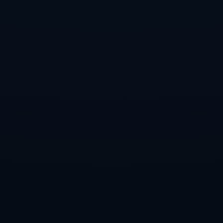
供的回看功能、精彩集锦、战术剪辑，则补足了因时差或工作产生的观
赛遗憾。许多人可能先在社交平台刷到一段女排精彩对决视频——也许
是一记暴扣，也许是一次极限防守——被震撼之后，再顺势点开完整直
播回放，逐渐从路人变成球迷。可以说，全程高清直播不仅服务了原有
的忠实观众，也在悄然培养新一代女排粉丝。
技术升级背后是对女排精神更完整的记录
世界杯女排赛从来不仅是一项赛事，更是承载着“拼搏、团结、永不放
弃”等精神符号。高清直播与精彩视频的出现，让这些精神不再停留于文
字口号，而是通过一次次具体场景被记录下来：比分落后时队长拍着队
友肩膀说的那几句话，关键球失误后全队迅速聚拢的那个拥抱，替补球
员在场边不间断地为队友摇旗呐喊。这些细节，在过去模糊的转播画面
中可能转瞬即逝，如今却能以高分辨率的影像长期保存，被反复分享与
传递。对许多年轻观众而言，他们是通过这些“被无数次转发的女排片
段”，第一次真正理解什么是女排精神。
从观众到参与者精彩对决视频成为学习和交流的桥梁
对大众球迷来说，世界杯女排赛全程高清直播是一场视觉盛宴；而对排
球爱好者、校队队员乃至专业教练来说，高清对决视频更是一份珍贵的
“战术教材”。通过精剪的回合视频，他们可以研究不同球队的战术风