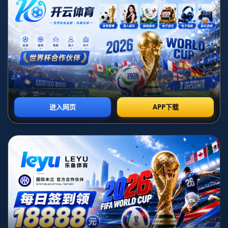
高清直播不仅是更清晰的画质更是更接近现场的情绪
很多人以为，全程高清直播只是把画面“变清晰”而已，但真正坐下来完
整看过一场世界杯女排赛，才会体会到画质提升背后隐藏的观赛革命。
高帧率与高码率的直播技术，让每一次重扣都不再拖影，每一记飘忽发
球的旋转都清晰可见，连球员落地时鞋底与地板摩擦的小细节也一览无
余。更重要的是，这种清晰感延伸到了情绪层面——球员在暂停时的交
流、教练短短三十秒的布置、替补席上紧张又期待的表情，都通过镜头
被保留下来，成为精彩对决视频中最打动人心的片段。
精彩对决视频让战术细节变得看得懂也记得住