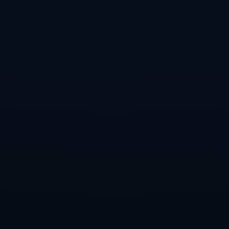
五 客服质量与口碑是识别平台可靠性的放大镜 当你遇到投注结算争
议、账户异常或提款延迟时，客服响应速度和解决问题的态度尤为关
键。一个可靠的世界杯投注平台通常提供7x24小时在线客服，支持多语
言沟通，并在FAQ中给出详尽的自助说明。你可以在小额测试阶段主动
咨询一些细节问题，看客服是否专业耐心、答复是否一致，避免等到出
问题时才发现难以联系到平台。 用户口碑是筛选平台的另一个重要维
度。可以通过搜索引擎、论坛或社交媒体查看平台相关评价，重点关注
“提款体验”“注单取消”“账号被封”“结算争议”等关键词。不过也需要辨别