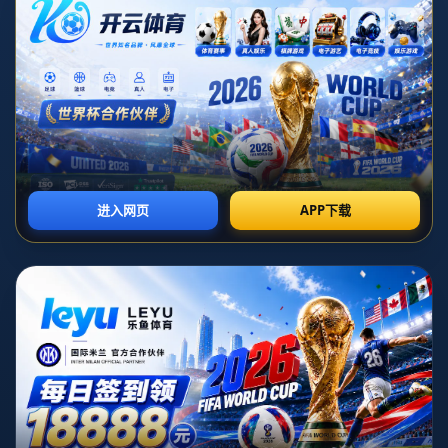
一 平台安全性是首要前提 选择世界杯投注平台时，牌照与监管是必须
放在第一位的标准。一个合格的体育博彩平台通常会持有境外正规博彩
监管机构颁发的牌照，例如马耳他博彩管理局、英国博彩委员会、直布
罗陀等，这类机构会对资金安全、赔率公正性、玩家权益保护进行持续
监管。你可以在平台首页底部或“关于我们”页面找到牌照信息，并通过