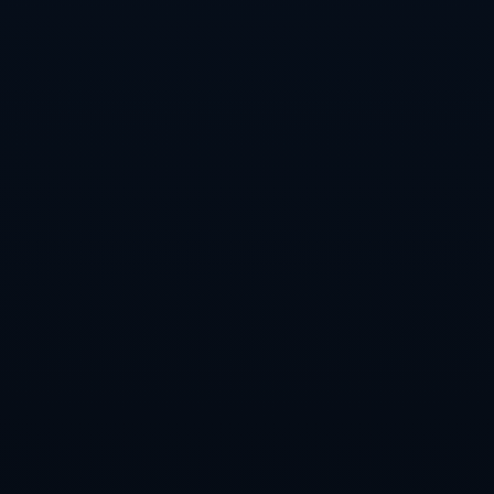
时，威金顿又能够通过投射惩罚空位。这种“顾此失彼”的防守困局，其
实反映的是整体人员储备与协防体系上的差距。广州并非没有机会，只
是当比赛进入比拼细节和执行力的阶段，他们在稳定性上还是逊色一
筹。
连胜背后的心理优势 浙江从追赶者走向主动者
连续赢球带来的不仅是战绩上的提升，更重要的是心态上的蜕变。过去
面对类似广州这样风格鲜明的对手时，浙江有时会在比分胶着阶段显得
急躁，容易被对手节奏带走。而如今，球队在领先时能够稳住节奏，不
盲目加速，在落后或被追近时也不会慌乱，而是通过战术执行去“找回
来”。这种冷静来自于对自身体系的信任，也来源于对核心球员状态的信
心。威金顿敢于在关键时刻出手，是因为队友和教练组给予了足够信
任；约翰逊愿意在防守端多做脏活累活，是因为他清楚球队需要的是胜
利而非个人数据。在这种氛围之下，浙江不再仅仅是“有潜力的年轻球
队”，而是逐渐向真正的强队气质靠近。
战术层面的启示 平衡内外线才能走得更远
从战术视角来看，这场比赛给联赛其他球队也提供了一些值得借鉴的信
号。一支球队想要保持长时间的竞争力，很难完全依靠外线投射或者单
一的内线强攻来解决问题。浙江在战胜广州并取得5连胜的过程中，通