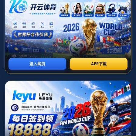
快速外线火力 威金顿24分的战术价值
提到这场比赛，很多人第一反应是威金顿的24分。但如果只把这24分当
作普通的“外援得分”，就低估了他的战术意义。浙江队的整体攻势，建
立在高节奏转换进攻和外线投射威胁之上，威金顿的作用恰好是这套体
系的核心引爆点。他的得分并非单一模式，而是通过挡拆后急停跳投、
反击中追身三分、以及借掩护后的无球空位投篮多点开花，让广州的防
守难以锁定重点。更重要的是，他在球权分配上的自我克制，让这24分
显得更加“经济有效”。当广州选择夹击他时，威金顿能够及时分球，撕
开防线，给队友创造更简单的得分机会，这种读秒般的选择，其实就是
浙江进攻升级的缩影。
内线支点与防守屏障 约翰逊17+11撑起攻防平衡