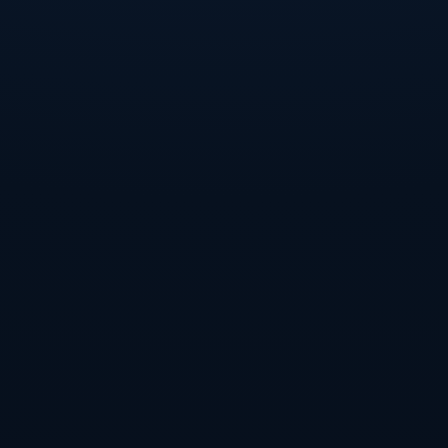
小到个位数，比赛气氛骤然紧张。这个阶段，最容易暴露一支球队的短
板，也最能看出其成熟度。浙江在暂停回来后，首先通过设计战术为威
金顿创造了一个无球掩护后的三分机会，他稳稳命中，重新稳住局面。
紧接着，在防守端浙江提高了对外线的换防强度，不再给广州轻松出手
的空间。几回合之后，约翰逊在篮下连续抢下前场篮板，制造杀伤，将
比分再次拉开。当进攻端由威金顿的外线威胁与约翰逊的内线续命双线
发力时，广州的追分势头就此被打断。这一小段攻防拉锯，充分展示了
浙江目前在战术执行与情绪掌控上的进步，他们不再依靠一波“情绪化的
高潮”决定比赛，而是在一次次细节执行里，把主动权牢牢握在手中。