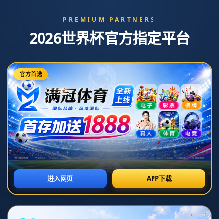
首页
>
新闻中心
新闻中心
欧联杯激战 摩纳哥与勒沃库森谁能夺得胜
利荣耀
发布时间：2026-07-07T02:29:07+08:00
本文将深入探讨欧联杯激战中摩纳哥与勒沃库森两队之间的对决，通过
分析四个方面来展现这场比赛的魅力与悬念。首先，我们将从摩纳哥和
勒沃库森的队伍现状和历史背景入手，了解两支球队的基本情况及其在
欧战中的表现。接着，我们会对两队的战术风格和特色球员进行对比，
寻找决定比赛走向的关键因素。随后，重点分析两队在本赛季的状态，
以及伤病、战术演变对比赛可能产生的影响。最后，我们将展望比赛的
关键因素和可能的结果，结合足球的动态性和不可预测性，对这场对决