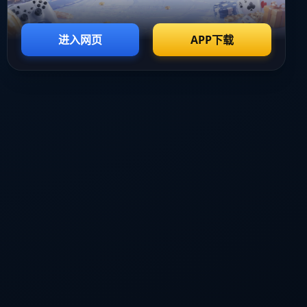
心中那个足球梦想的具象化。
与准备中的努力与付出。无论是一记精准的长传，还是对方
得。
的评论都在不断激励球员，让他们感受到来自各个角落的支
对国足的祝福与期待，共同营造出热烈的氛围。
大家可以对比赛进行实时分析，互相分享对于球员表现的看
最受欢迎的运动”，而这样的热情正是足球所承载的缘起，
锐洞察，还体现了对对手的高效研究。通过对比往年比赛的
提升。
多次进攻机会。这一战术安排既是对球队体能的考验，也是
流畅，这不仅体现在传球的准确性上，更表现出球队之间无