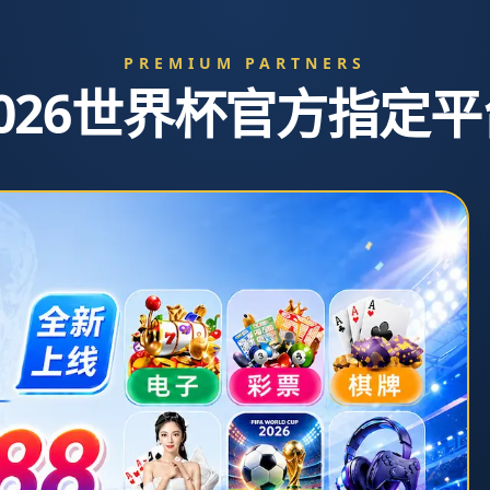
首页
关于我们
产品