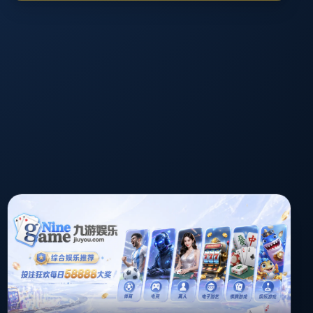
同见证我们的足球梦想
7+08:00
证我们对于足球梦想的追求。在这场赛事中，国足展现出的
动带给我们的激情与希望。文章将从赛事精彩瞬间、观众的
一场比赛背后都承载着无数球迷的期待与梦想，让我们一起
球员们的配合默契，展现出团队的整体实力。尤其是在传球
次射门都充满了惊喜与期待，带动了全场观众的情绪。
们如潮水般的欢呼声响彻全场，球员们相拥而庆的场景让我