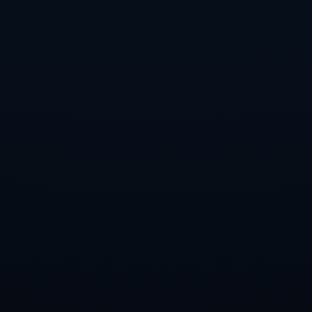
契。这样的技术亮点为国足注入了更多的信心，让观众在观看比赛时感受
来展望与梦想
足而言，每一次比赛都是一次积累与成长的机会。虽然在挑战中困难重重
光明。今天的精彩表现只是一个开始，未来还将迎来更多的挑战与机遇。
内足球水平的不断提升，球队的青训体系与专业支持也在逐步完善。这意
们的才华。因此，我们对国足的期待也愈发高涨，期待他们能在更多比赛
我们并不遥远，只要愿意追逐，国足必将带领我们走向更加辉煌的未来。
就是坚持与拼搏。这是每一位热爱足球的人民心中的共同梦想。
天的国足直播，我们共同见证了赛事中的精彩瞬间与观众的热情支持，感
国足的信心，也让我们对未来充满期待。国足的每一场比赛都在为我们写
球梦想。
路上，虽然会有颠簸与挑战，但只要我们心怀热爱，便能将困境化为动力
伟大梦想得以延续与绽放。我们会在每一个瞬间中，继续为国足助威，期