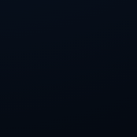
到国足的蜕变与进步。
，但只要我们始终保持对足球的热爱与信念，未来的道路将
味着国足在未来会有更多的年轻球员参与，并在国际舞台上
中取得佳绩。
在每一个精彩瞬间中，我们不仅在助威，更是在传递一种精
受到了团队合作与战术执行的重要性。这场比赛不仅增强了
下新的篇章，让我们在助威与支持中，共同追逐那些向往已
。每一位球迷的付出与等待都绝非徒劳，正是这种坚持让国
待他们在不久的将来，为我们带来更多的荣耀与骄傲。