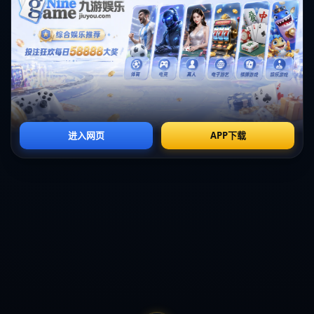
出更为冷静和成熟的一面。这种心理因素在极端竞争环境中，往往会起
到关键作用。
了解历史交锋的统计数据，将为理解这场比赛提供更为深刻的视角。无
论是重温经典对决，还是分析两队在历史上所呈现的变化，都是球迷们
赛前特别关心的内容。
总结：
总的来说，曼联与巴萨的对决将是一场战术与实力的较量，双方都拥有
不可小觑的实力和特质。尤其是在战术风格、近期状态、关键球员及历
史交锋记录等方面的较量，构成了本场比赛的悬念和看点。
这场大战不仅是技术的比拼，更是文化的交融。球迷期待的并不单是比
分的胜利，还有这场足球盛宴所带来的感动与激励。相信在短暂的90分
钟中，会创造出诸多记忆与话题，让人心潮澎湃。
上一篇：德媒对基米希表现严厉批评 国家队右后卫还能有所作为吗
下一篇： 山东泰山B队球员路俊伟因暴力行为被停赛3场罚款15000元