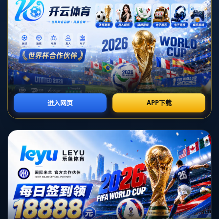
作为意甲的传统强队，国际米兰（国米）在市场竞争中必须谨慎行事。
加入资质雄厚的球队不断涌现，国米需要寻找自己的市场定位，以确保
在意甲和欧洲赛场的竞争力。
首先，国米需要审视自身品牌价值的提升。虽然国米在历史上拥有辉煌
成就，但在现代足球中，球队的商业价值和品牌影响力越来越成为胜负
的关键。国米需要强化球迷互动，提高社交媒体的活跃度，进而增强品
牌赞助力度。
其次，国米还需明确其核心竞争力。面对竞争对手的崛起，国米应通过
引进年轻有潜力的球员和保持球队的稳定性来构建独特的球队文化，从
而增强其市场吸引力。
2、国米财务管理与战略规划
国米的财务状况在近年来经历了起伏，而有效的财务管理和战略规划则
成为其重回巅峰的重要保障。球队应采取严谨的预算管理，确保每一笔
支出都能为球队带来相应的回报。
结构化的财务规划可以帮助国米在关键时刻做出果敢的决策。通过合理
的转会策略，国米可以在不超过预算的基础上，引进合适的人才，从而
在技战术上保持竞争力和灵活性。
此外，国米还需要考虑其长期的发展战略。在快速变化的足球市场中，
形成基于学术研究和数据分析的决策方式，可以帮助国米在未来与竞争