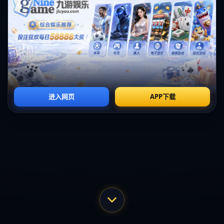
过引进高水平的教练团队，推动战术理念的更新，以适应当今高速发展
的足球环境。结合数据分析，及时调整战术以应对不同的对手和环境。
总结：
国米与那不勒斯的不同发展路径反映了现代足球的多样性与复杂性。国
米在面对严峻市场竞争时，需要细致入微的战略与财务管理，同时提升
其品牌影响力。而那不勒斯则应在青训与战术上持续发力，努力实现从
内在到外部的全面提升。
只有通过审慎的决策与明智的发展战略，两支球队才能在竞争激烈的意
大利足球联赛中找到自己的位置，并为未来的成功奠定坚实基础。
上一篇：全方位解析世界杯预选赛直播方式让你不错过每一个精彩瞬间
下一篇： 红魔赛前分析大胜望渺小比分成主流看点
Copyright 2024
KAIYUN (官方网站)
All Rights by
kaiyun体育官方网站是一个集赛
事直播、数据分析与互动体验于一体的平台。通过kaiyun下载用户可以快速畅玩体
首页
产品
手机
顶部