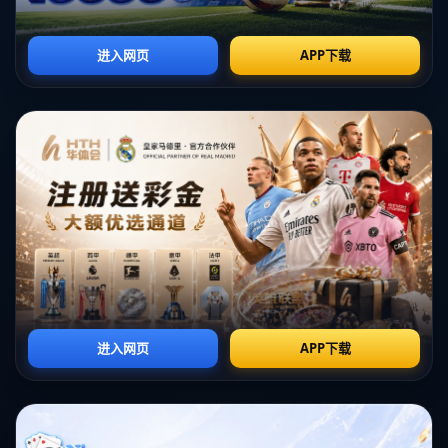
滕哈赫执教期间，他引导阿贾克斯队在欧冠赛场大放异彩的经验，是他
职业生涯中的一大亮点。那年，阿贾克斯以青年军为核心，在与传统豪
强的比赛中频频制造惊喜，成功打入欧冠四强。他的成功并非偶然，而
是基于对**战术的深刻理解**和对年青球员潜力的挖掘。滕哈赫鼓励球
员在比赛中发挥主动性，突破自我限制，这种理念在很多关键比赛中收
效显著。
**成为“出色”而非“完美”的教练**
滕哈赫无疑是一位出色的教练，却不需要成为“完美”的教练。正如“**没
人惯着你**”所传达的信息一样，足球是一项集体运动，任何个人都不可
能凌驾于全队之上。滕哈赫需要不断调整战略，而非拘泥于既定计划，
才能在体育竞技的舞台上继续前行。
在这个过程中，滕哈赫必须**勇敢面对失败**，并从中汲取经验。而球
迷在欣赏比赛时，也要带着宽容和理性的眼光，关注教练和球队在长达
数月甚至数年的发展中，所呈现出的实力和变化，而不是仅仅止步于对
一场比赛结果的评论。